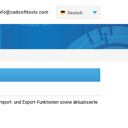
nfo@cadsofttools.com
Deutsch
English
Français
日本語
Español
Italiano
한국어
Nederlands
Português
中国
Import- und Export-Funktionen sowie aktualisierte