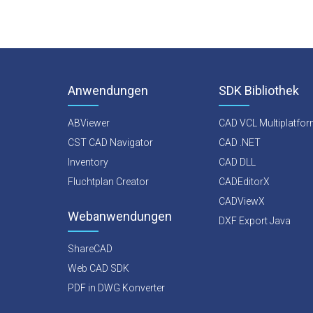
Anwendungen
SDK Bibliothek
ABViewer
CAD VCL Multiplatfo
CST CAD Navigator
CAD .NET
Inventory
CAD DLL
Fluchtplan Creator
CADEditorX
CADViewX
Webanwendungen
DXF Export Java
ShareCAD
Web CAD SDK
PDF in DWG Konverter