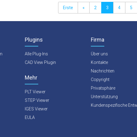
Erste
«
2
3
4
5
Plugins
Firma
rm
Alle Plug-Ins
Über uns
CAD View Plugin
Kontakte
Nachrichten
Mehr
Copyright
Privatsphäre
PLT Viewer
Unterstützung
STEP Viewer
Kundenspezifische Entw
IGES Viewer
EULA