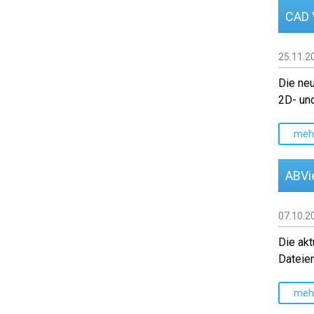
CAD V
25.11.2
Die neu
2D- un
meh
ABVie
07.10.2
Die akt
Dateie
meh