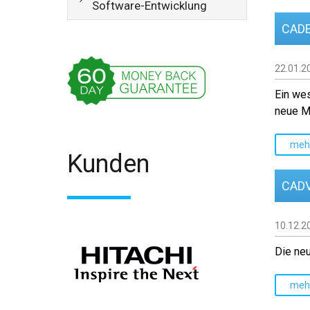
Software-Entwicklung
CADEd
22.01.2
Ein wes
neue Mö
meh
Kunden
CADV
10.12.2
Die ne
meh