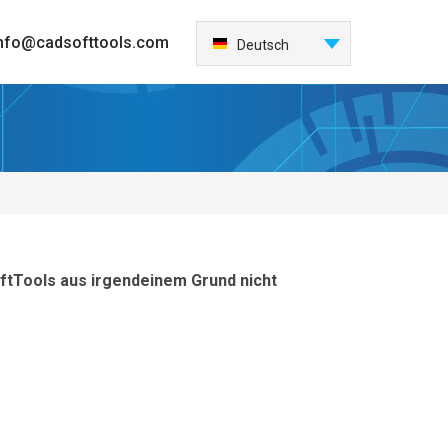
nfo@cadsofttools.com
Deutsch
English
Français
日本語
Español
Italiano
한국어
Nederlands
tTools aus irgendeinem Grund nicht
Português
中国