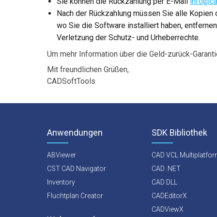
Sie können die Rückzahlung per E-Mail
info@ca
Nach der Rückzahlung müssen Sie alle Kopien d
wo Sie die Software installiert haben, entfern
Verletzung der Schutz- und Urheberrechte.
Um mehr Information über die Geld-zurück-Garanti
Mit freundlichen Grüßen,
CADSoftTools
Anwendungen
SDK Bibliothek
ABViewer
CAD VCL Multiplatfo
CST CAD Navigator
CAD .NET
Inventory
CAD DLL
Fluchtplan Creator
CADEditorX
CADViewX