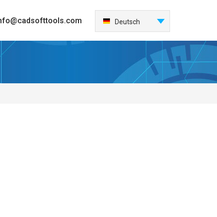
nfo@cadsofttools.com
Deutsch
English
Français
日本語
Español
Italiano
한국어
Nederlands
Português
中国