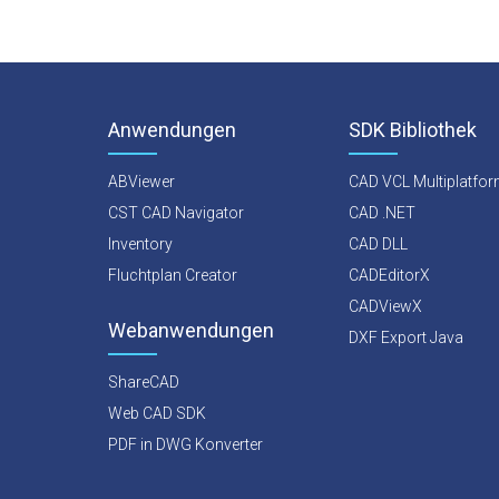
Anwendungen
SDK Bibliothek
ABViewer
CAD VCL Multiplatfo
CST CAD Navigator
CAD .NET
Inventory
CAD DLL
Fluchtplan Creator
CADEditorX
CADViewX
Webanwendungen
DXF Export Java
ShareCAD
Web CAD SDK
PDF in DWG Konverter