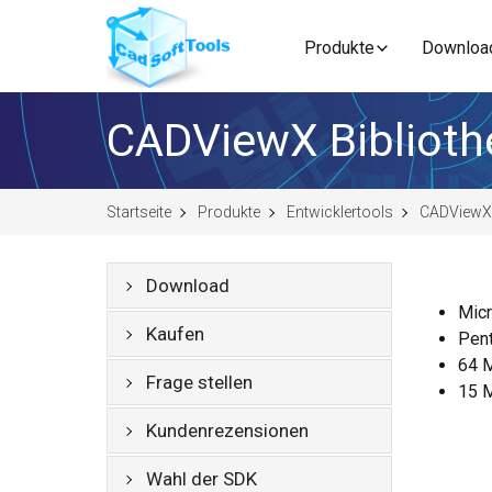
Produkte
Downloa
CADViewX Biblioth
Startseite
Produkte
Entwicklertools
CADViewX
Download
Micr
Kaufen
Pen
64 
Frage stellen
15 M
Kundenrezensionen
Wahl der SDK