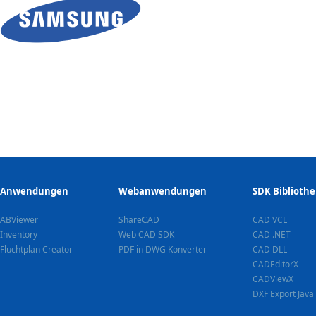
Anwendungen
Webanwendungen
SDK Biblioth
ABViewer
ShareCAD
CAD VCL
Inventory
Web CAD SDK
CAD .NET
Fluchtplan Creator
PDF in DWG Konverter
CAD DLL
CADEditorX
CADViewX
DXF Export Java