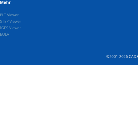
Mehr
PLT Viewer
STEP Viewer
IGES Viewer
EULA
©2001-2026 CADSof