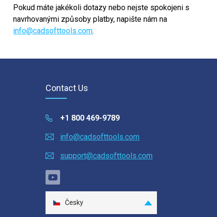
Pokud máte jakékoli dotazy nebo nejste spokojeni s
PCs that are connected to a TCP/IP network. The
navrhovanými způsoby platby, napište nám na
licenses are managed by the software CST
info@cadsofttools.com
.
Floating License Server that is free and is installed
in case floating licenses are purchased.
The number of computers using ABViewer at the
same time is restricted by the number of
purchased floating licenses. When the software is
Contact Us
started, it connects to CST Floating License Server
and gets a license. The number of the available
+1 800 469-9789
licenses at the server is decreased. After the
program is closed, the license is returned to CST
info@cadsofttools.com
Floating License Server, and it becomes available
for other computers.
support@cadsofttools.com
CST Floating License Server supports the
following Microsoft Windows OSs:
Windows Vista/7/8/10/11
Česky
Windows Server 2008/2008 R2/2012/2012