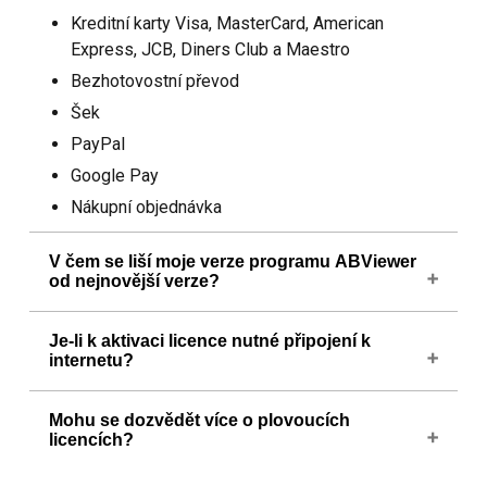
Kreditní karty Visa, MasterCard, American
Express, JCB, Diners Club a Maestro
Bezhotovostní převod
Šek
PayPal
Google Pay
Nákupní objednávka
V čem se liší moje verze programu ABViewer
od nejnovější verze?
Chcete-li se dozvědět, co jsme v aplikaci
Je-li k aktivaci licence nutné připojení k
ABViewer změnili a vylepšili, navštivte naši stránku
internetu?
Co nového
.
Ne. Licenci můžete aktivovat i bez připojení k
Mohu se dozvědět více o plovoucích
internetu.
licencích?
Floating licenses allow using ABViewer on several