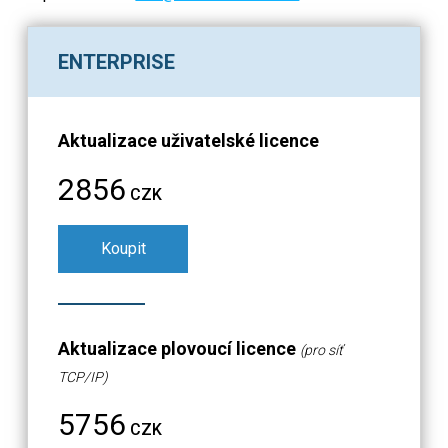
Kurzy
ENTERPRISE
Recenze zákazníků
FAQ
Aktualizace uživatelské licence
Nápověda
2856
CZK
EULA
Koupit
Aktualizace plovoucí licence
(pro síť
TCP/IP)
5756
CZK