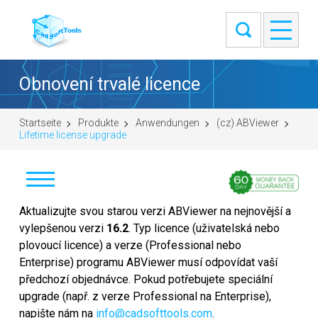
Obnovení trvalé licence
Startseite
Produkte
Anwendungen
(cz) ABViewer
Lifetime license upgrade
Stáhnout
Aktualizujte svou starou verzi ABViewer na nejnovější a
vylepšenou verzi
16.2
. Typ licence (uživatelská nebo
Koupit
plovoucí licence) a verze (Professional nebo
Enterprise) programu ABViewer musí odpovídat vaší
Položit otázku
předchozí objednávce. Pokud potřebujete speciální
upgrade (např. z verze Professional na Enterprise),
Snímky obrazovky
napište nám na
info@cadsofttools.com
.