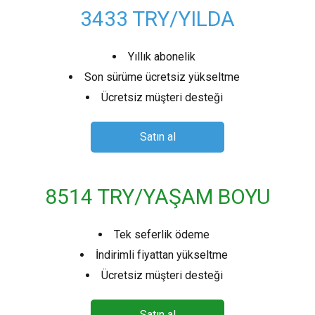
Linux (.rpm 64-bit)
3433 TRY/YILDA
Satın al
Yıllık abonelik
Soru sor
Son sürüme ücretsiz yükseltme
Ücretsiz müşteri desteği
Müşteri yorumları
Yardım
Satın al
EULA
8514 TRY/YAŞAM BOYU
Tek seferlik ödeme
İndirimli fiyattan yükseltme
Ücretsiz müşteri desteği
Satın al