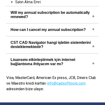
Satın Alma Emri
Will my annual subscription be automatically
renewed?
Yes, your subscription will be automatically
How can I cancel my annual subscription?
renewed unless you choose to cancel it. For your
convenience, we will send you a reminder before
If you no longer wish to renew your subscription,
the renewal takes place.
CST CAD Navigator hangi işletim sistemlerini
you can cancel it by logging into your PayPro
desteklemektedir?
Global account or by contacting us at
info@cadsofttools.com
. Please note that
Windows, MacOS ve Linux’u desteklemektedir.
Lisansımı etkinleştirmek için internet
cancelling the subscription will only prevent future
bağlantısına ihtiyacım var mı?
renewal. It does not refund a renewal that already
took place.
Hayır. İnternet bağlantısı olmadan lisansınızı
Visa, MasterCard, American Ex press, JCB, Diners Club
etkinleştirebilirsiniz.
ve Maestro kredi kartları
info@cadsofttools.com
adresinden bize ulaşın.