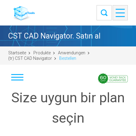
CST CAD Navigator. Satın al
Startseite
Produkte
Anwendungen
(tr) CST CAD Navigator
Bestellen
İndir
Size uygun bir plan
Windows (64-bit)
macOS (universal DMG)
seçin
Linux (.tar.gz 64-bit)
Linux (.deb 64-bit)