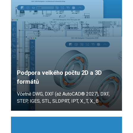
Podpora velkého počtu 2D a 3D
formátů
Včetně DWG, DXF (až AutoCAD® 2027), DXF,
STEP, IGES, STL, SLDPRT, IPT, X_T, X_B