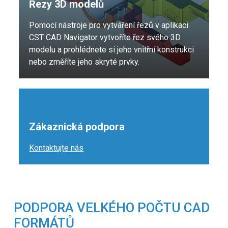
Řezy 3D modelů
Pomocí nástroje pro vytváření řezů v aplikaci
CST CAD Navigator vytvoříte řez svého 3D
modelu a prohlédnete si jeho vnitřní konstrukci
nebo změříte jeho skryté prvky.
Zákaznická podpora
Kontaktujte nás
PODPORA VELKÉHO POČTU CAD
FORMÁTŮ