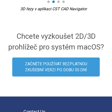
3D řezy v aplikaci CST CAD Navigator
Pa
Chcete vyzkoušet 2D/3D
prohlížeč pro systém macOS?
ZAČNĚTE POUŽÍVAT BEZPLATNOU
ZKUŠEBNÍ VERZI PO DOBU 30 DNÍ
Contact Us