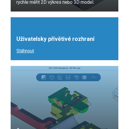
rychle měřit 2D výkres nebo 3D model.
Uživatelsky přívětivé rozhraní
Stáhnout