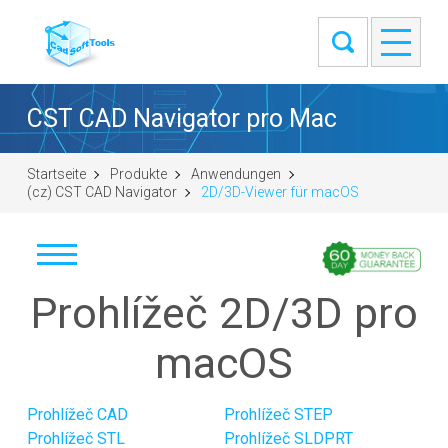
CST CAD Navigator pro Mac
Startseite
Produkte
Anwendungen
(cz) CST CAD Navigator
2D/3D-Viewer für macOS
Prohlížeč 2D/3D pro
Stáhnout
Windows (64-bit)
macOS
macOS (universal DMG)
Linux (.tar.gz 64-bit)
Prohlížeč CAD
Prohlížeč STEP
Linux (.deb 64-bit)
Prohlížeč STL
Prohlížeč SLDPRT