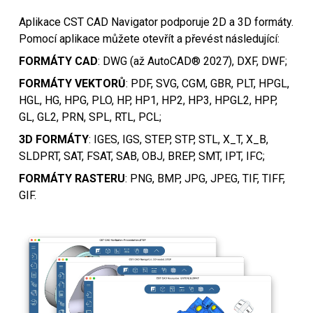
Aplikace CST CAD Navigator podporuje 2D a 3D formáty.
Pomocí aplikace můžete otevřít a převést následující:
FORMÁTY CAD
: DWG (až AutoCAD® 2027), DXF, DWF;
FORMÁTY VEKTORŮ
: PDF, SVG, CGM, GBR, PLT, HPGL,
HGL, HG, HPG, PLO, HP, HP1, HP2, HP3, HPGL2, HPP,
GL, GL2, PRN, SPL, RTL, PCL;
3D FORMÁTY
: IGES, IGS, STEP, STP, STL, X_T, X_B,
SLDPRT, SAT, FSAT, SAB, OBJ, BREP, SMT, IPT, IFC;
FORMÁTY RASTERU
: PNG, BMP, JPG, JPEG, TIF, TIFF,
GIF.