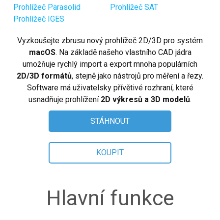
Linux (.rpm 64-bit)
Prohlížeč Parasolid
Prohlížeč SAT
Prohlížeč IGES
Koupit
Vyzkoušejte zbrusu nový prohlížeč 2D/3D pro systém
Položit otázku
macOS
. Na základě našeho vlastního CAD jádra
umožňuje rychlý import a export mnoha populárních
Recenze zákazníků
2D/3D formátů
, stejně jako nástrojů pro měření a řezy.
Software má uživatelsky přívětivé rozhraní, které
Nápověda
usnadňuje prohlížení
2D výkresů a 3D modelů
.
EULA
STÁHNOUT
KOUPIT
Hlavní funkce