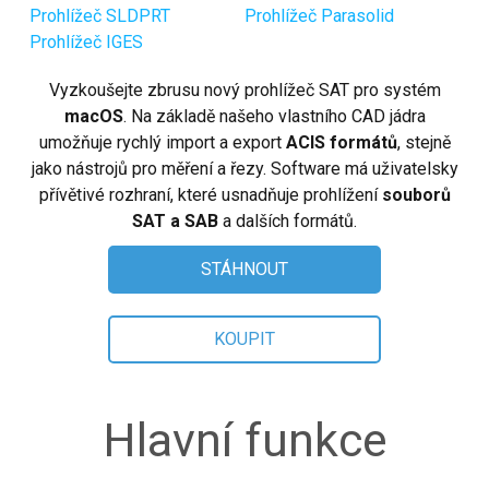
Linux (.rpm 64-bit)
Prohlížeč SLDPRT
Prohlížeč Parasolid
Prohlížeč IGES
Koupit
Vyzkoušejte zbrusu nový prohlížeč SAT pro systém
Položit otázku
macOS
. Na základě našeho vlastního CAD jádra
umožňuje rychlý import a export
ACIS formátů
, stejně
Recenze zákazníků
jako nástrojů pro měření a řezy. Software má uživatelsky
přívětivé rozhraní, které usnadňuje prohlížení
souborů
Nápověda
SAT a SAB
a dalších formátů.
EULA
STÁHNOUT
KOUPIT
Hlavní funkce