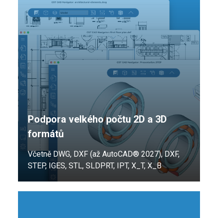
Podpora velkého počtu 2D a 3D
formátů
Včetně DWG, DXF (až AutoCAD® 2027), DXF,
STEP, IGES, STL, SLDPRT, IPT, X_T, X_B