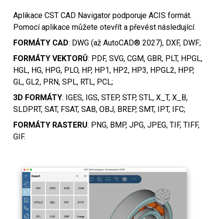
Aplikace CST CAD Navigator podporuje ACIS formát.
Pomocí aplikace můžete otevřít a převést následující:
FORMÁTY CAD
: DWG (až AutoCAD® 2027), DXF, DWF;
FORMÁTY VEKTORŮ
: PDF, SVG, CGM, GBR, PLT, HPGL,
HGL, HG, HPG, PLO, HP, HP1, HP2, HP3, HPGL2, HPP,
GL, GL2, PRN, SPL, RTL, PCL;
3D FORMÁTY
: IGES, IGS, STEP, STP, STL, X_T, X_B,
SLDPRT, SAT, FSAT, SAB, OBJ, BREP, SMT, IPT, IFC;
FORMÁTY RASTERU
: PNG, BMP, JPG, JPEG, TIF, TIFF,
GIF.