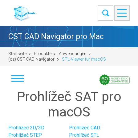
CST CAD Navigator pro Mac
Startseite
Produkte
Anwendungen
(cz) CST CAD Navigator
STL-Viewer für macOS
Prohlížeč SAT pro
Stáhnout
Windows (64-bit)
macOS
macOS (universal DMG)
Linux (.tar.gz 64-bit)
Prohlížeč 2D/3D
Prohlížeč CAD
Linux (.deb 64-bit)
Prohlížeč STEP
Prohlížeč STL