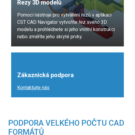
Řezy 3D modelů
Pomocí nástroje pro vytváření řezů v aplikaci
CST CAD Navigator vytvoříte řez svého 3D
modelu a prohlédnete si jeho vnitřní konstrukci
nebo změříte jeho skryté prvky.
Zákaznická podpora
Kontaktujte nás
PODPORA VELKÉHO POČTU CAD
FORMÁTŮ