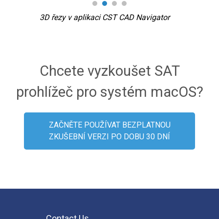
3D řezy v aplikaci CST CAD Navigator
Pa
Chcete vyzkoušet SAT
prohlížeč pro systém macOS?
ZAČNĚTE POUŽÍVAT BEZPLATNOU
ZKUŠEBNÍ VERZI PO DOBU 30 DNÍ
Contact Us