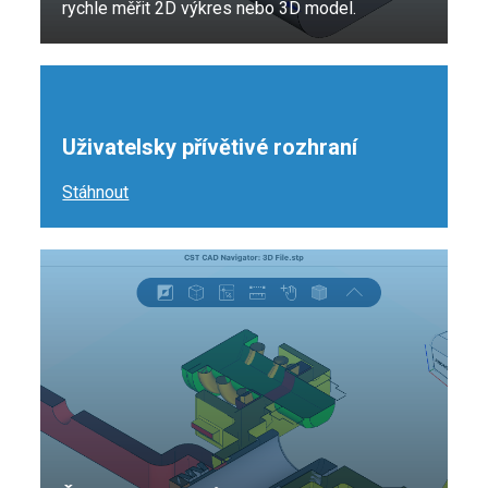
rychle měřit 2D výkres nebo 3D model.
Uživatelsky přívětivé rozhraní
Stáhnout